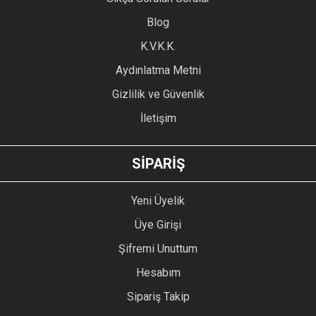
Ürün açıklamasında eksik bilgiler bulunuyor.
Blog
Ürün bilgilerinde hatalar bulunuyor.
Ürün fiyatı diğer sitelerden daha pahalı.
K.V.K.K.
Bu ürüne benzer farklı alternatifler olmalı.
Aydınlatma Metni
Gizlilik ve Güvenlik
İletişim
GÖNDER
SİPARİŞ
Yeni Üyelik
Üye Girişi
Şifremi Unuttum
Hesabım
Sipariş Takip