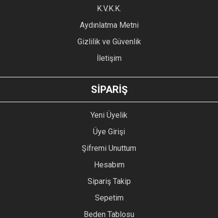
Ürün fiyatı diğer sitelerden daha pahalı.
K.V.K.K.
Bu ürüne benzer farklı alternatifler olmalı.
Aydınlatma Metni
Gizlilik ve Güvenlik
İletişim
GÖNDER
SİPARİŞ
Yeni Üyelik
Üye Girişi
Şifremi Unuttum
Hesabım
Sipariş Takip
Sepetim
Beden Tablosu