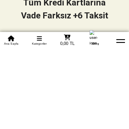
Tüm Kredi Kartlarına
Vade Farksız +6 Taksit
0850 305 09 70
0,00 TL
Beden Tablosu
Ana Sayfa
Kategoriler
Banka Hesapları
Whatsapp
Yardım
Giriş