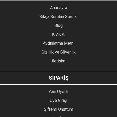
YORUM YAZ
Anasayfa
Ürün resmi kalitesiz, bozuk veya görüntülenemiyor.
Sıkça Sorulan Sorular
Ürün açıklamasında eksik bilgiler bulunuyor.
Blog
Ürün bilgilerinde hatalar bulunuyor.
Ürün fiyatı diğer sitelerden daha pahalı.
K.V.K.K.
Bu ürüne benzer farklı alternatifler olmalı.
Aydınlatma Metni
Gizlilik ve Güvenlik
İletişim
GÖNDER
SİPARİŞ
Yeni Üyelik
Üye Girişi
Şifremi Unuttum