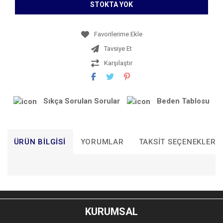
STOKTA YOK
Tavsiye Et
Karşılaştır
Sıkça Sorulan Sorular
Beden Tablosu
ÜRÜN BILGISI
YORUMLAR
TAKSIT SEÇENEKLERI
Bu ürünün fiyat bilgisi, resim, ürün açıklamalarında ve diğer
konularda yetersiz gördüğünüz noktaları öneri formunu
Bu ürüne ilk yorumu siz yapın!
kullanarak tarafımıza iletebilirsiniz.
KURUMSAL
Görüş ve önerileriniz için teşekkür ederiz.