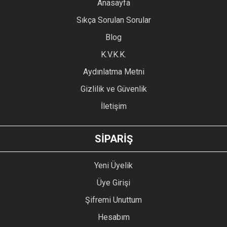
YORUM YAZ
Anasayfa
Ürün resmi kalitesiz, bozuk veya görüntülenemiyor.
Sıkça Sorulan Sorular
Ürün açıklamasında eksik bilgiler bulunuyor.
Blog
Ürün bilgilerinde hatalar bulunuyor.
Ürün fiyatı diğer sitelerden daha pahalı.
K.V.K.K.
Bu ürüne benzer farklı alternatifler olmalı.
Aydınlatma Metni
Gizlilik ve Güvenlik
İletişim
GÖNDER
SİPARİŞ
Yeni Üyelik
Üye Girişi
Şifremi Unuttum
Hesabım