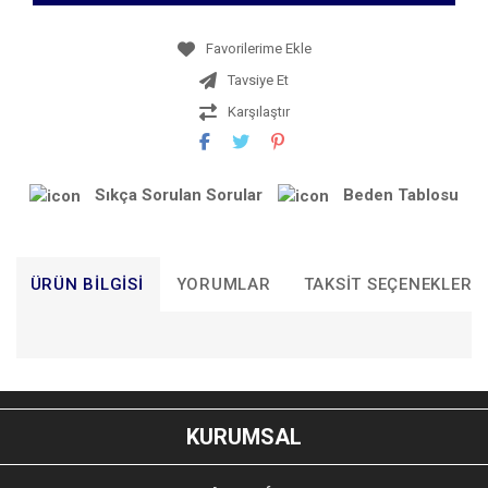
Tavsiye Et
Karşılaştır
Sıkça Sorulan Sorular
Beden Tablosu
ÜRÜN BILGISI
YORUMLAR
TAKSIT SEÇENEKLERI
Bu ürünün fiyat bilgisi, resim, ürün açıklamalarında ve diğer
konularda yetersiz gördüğünüz noktaları öneri formunu
Bu ürüne ilk yorumu siz yapın!
kullanarak tarafımıza iletebilirsiniz.
KURUMSAL
Görüş ve önerileriniz için teşekkür ederiz.