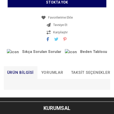
STOKTA YOK
Tavsiye Et
Karşılaştır
Sıkça Sorulan Sorular
Beden Tablosu
ÜRÜN BILGISI
YORUMLAR
TAKSIT SEÇENEKLERI
Bu ürünün fiyat bilgisi, resim, ürün açıklamalarında ve diğer
konularda yetersiz gördüğünüz noktaları öneri formunu
Bu ürüne ilk yorumu siz yapın!
kullanarak tarafımıza iletebilirsiniz.
KURUMSAL
Görüş ve önerileriniz için teşekkür ederiz.