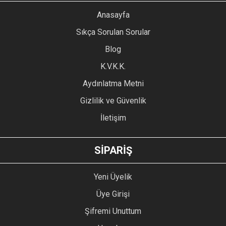
YORUM YAZ
Anasayfa
Ürün resmi kalitesiz, bozuk veya görüntülenemiyor.
Sıkça Sorulan Sorular
Ürün açıklamasında eksik bilgiler bulunuyor.
Blog
Ürün bilgilerinde hatalar bulunuyor.
Ürün fiyatı diğer sitelerden daha pahalı.
K.V.K.K.
Bu ürüne benzer farklı alternatifler olmalı.
Aydınlatma Metni
Gizlilik ve Güvenlik
İletişim
GÖNDER
SİPARİŞ
Yeni Üyelik
Üye Girişi
Şifremi Unuttum