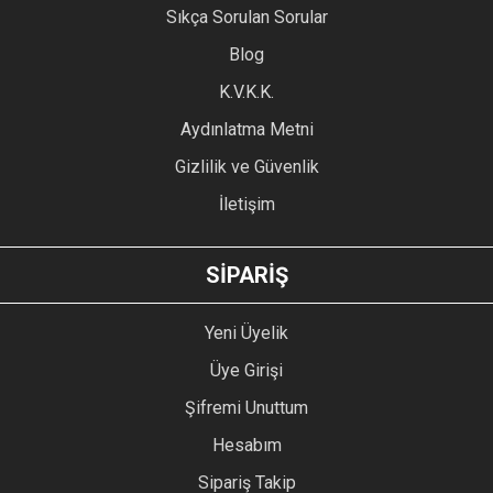
Sıkça Sorulan Sorular
Ürün açıklamasında eksik bilgiler bulunuyor.
Blog
Ürün bilgilerinde hatalar bulunuyor.
Ürün fiyatı diğer sitelerden daha pahalı.
K.V.K.K.
Bu ürüne benzer farklı alternatifler olmalı.
Aydınlatma Metni
Gizlilik ve Güvenlik
İletişim
GÖNDER
SİPARİŞ
Yeni Üyelik
Üye Girişi
Şifremi Unuttum
Hesabım
Sipariş Takip