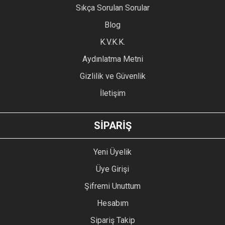
Sıkça Sorulan Sorular
Ürün açıklamasında eksik bilgiler bulunuyor.
Blog
Ürün bilgilerinde hatalar bulunuyor.
Ürün fiyatı diğer sitelerden daha pahalı.
K.V.K.K.
Bu ürüne benzer farklı alternatifler olmalı.
Aydınlatma Metni
Gizlilik ve Güvenlik
İletişim
GÖNDER
SİPARİŞ
Yeni Üyelik
Üye Girişi
Şifremi Unuttum
Hesabım
Sipariş Takip