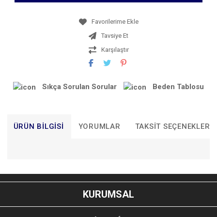
Tavsiye Et
Karşılaştır
Sıkça Sorulan Sorular
Beden Tablosu
ÜRÜN BILGISI
YORUMLAR
TAKSIT SEÇENEKLERI
Bu ürünün fiyat bilgisi, resim, ürün açıklamalarında ve diğer
konularda yetersiz gördüğünüz noktaları öneri formunu
Bu ürüne ilk yorumu siz yapın!
kullanarak tarafımıza iletebilirsiniz.
KURUMSAL
Görüş ve önerileriniz için teşekkür ederiz.