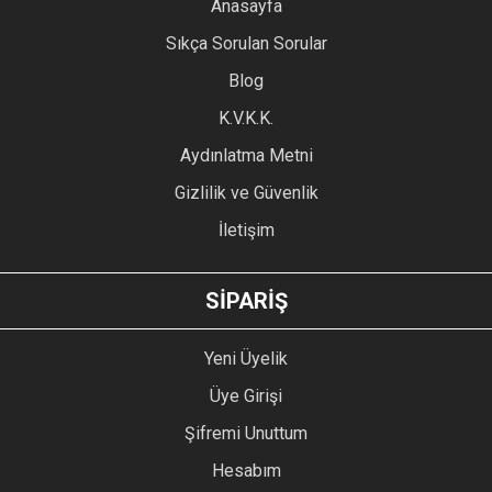
YORUM YAZ
Anasayfa
Ürün resmi kalitesiz, bozuk veya görüntülenemiyor.
Sıkça Sorulan Sorular
Ürün açıklamasında eksik bilgiler bulunuyor.
Blog
Ürün bilgilerinde hatalar bulunuyor.
Ürün fiyatı diğer sitelerden daha pahalı.
K.V.K.K.
Bu ürüne benzer farklı alternatifler olmalı.
Aydınlatma Metni
Gizlilik ve Güvenlik
İletişim
GÖNDER
SİPARİŞ
Yeni Üyelik
Üye Girişi
Şifremi Unuttum
Hesabım