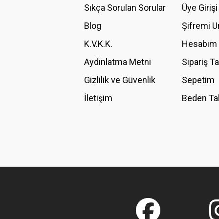
Ürün açıklamasında eksik bilgiler bulunuyor.
Sıkça Sorulan Sorular
Üye Girişi
Ürün bilgilerinde hatalar bulunuyor.
Blog
Şifremi 
Ürün fiyatı diğer sitelerden daha pahalı.
K.V.K.K.
Hesabım
Bu ürüne benzer farklı alternatifler olmalı.
Aydınlatma Metni
Sipariş T
Gizlilik ve Güvenlik
Sepetim
İletişim
Beden Ta