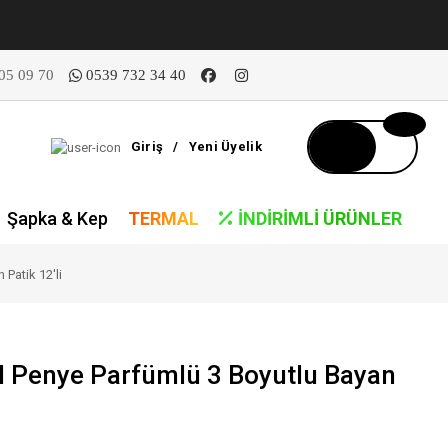
05 09 70
0539 732 34 40
Giriş
/
Yeni Üyelik
Şapka & Kep
TERMAL
İNDIRIMLI ÜRÜNLER
 Patik 12'li
el Penye Parfümlü 3 Boyutlu Bayan