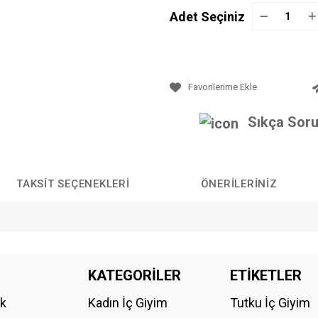
Adet Seçiniz
Sıkça Soru
TAKSIT SEÇENEKLERI
ÖNERILERINIZ
da yetersiz gördüğünüz noktaları öneri formunu kullanarak tarafımıza iletebilirs
KATEGORİLER
ETİKETLER
Bu ürüne ilk yorumu siz yapın!
ik
Kadın İç Giyim
Tutku İç Giyim
YORUM YAZ