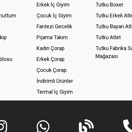
Erkek İç Giyim
Tutku Boxer
Unuttum
Çocuk İç Giyim
Tutku Erkek Atl
Fantezi Gecelik
Tutku Bayan Atl
akip
Pijama Takım
Tutku Atlet
Kadın Çorap
Tutku Fabrika S
Mağazası
blosu
Erkek Çorap
GÖNDER
Çocuk Çorap
İndirimli Ürünler
Termal İç Giyim