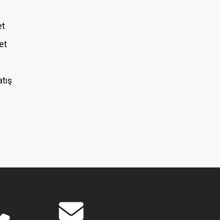
et
et
atış