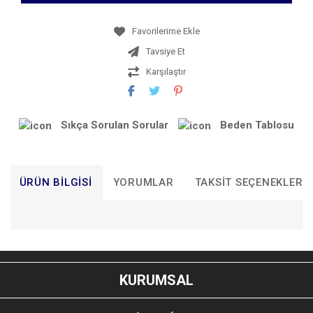
Tavsiye Et
Karşılaştır
Sıkça Sorulan Sorular
Beden Tablosu
ÜRÜN BILGISI
YORUMLAR
TAKSIT SEÇENEKLERI
Bu ürünün fiyat bilgisi, resim, ürün açıklamalarında ve diğer
konularda yetersiz gördüğünüz noktaları öneri formunu
Bu ürüne ilk yorumu siz yapın!
kullanarak tarafımıza iletebilirsiniz.
KURUMSAL
Görüş ve önerileriniz için teşekkür ederiz.