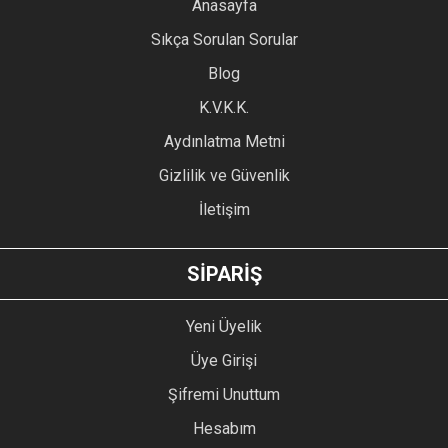
YORUM YAZ
Anasayfa
Ürün resmi kalitesiz, bozuk veya görüntülenemiyor.
Sıkça Sorulan Sorular
Ürün açıklamasında eksik bilgiler bulunuyor.
Blog
Ürün bilgilerinde hatalar bulunuyor.
Ürün fiyatı diğer sitelerden daha pahalı.
K.V.K.K.
Bu ürüne benzer farklı alternatifler olmalı.
Aydınlatma Metni
Gizlilik ve Güvenlik
İletişim
GÖNDER
SİPARİŞ
Yeni Üyelik
Üye Girişi
Şifremi Unuttum
Hesabım