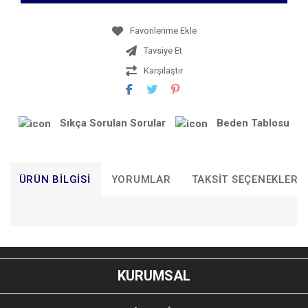
Tavsiye Et
Karşılaştır
Sıkça Sorulan Sorular
Beden Tablosu
ÜRÜN BILGISI
YORUMLAR
TAKSIT SEÇENEKLERI
Bu ürünün fiyat bilgisi, resim, ürün açıklamalarında ve diğer
konularda yetersiz gördüğünüz noktaları öneri formunu
Bu ürüne ilk yorumu siz yapın!
kullanarak tarafımıza iletebilirsiniz.
KURUMSAL
Görüş ve önerileriniz için teşekkür ederiz.