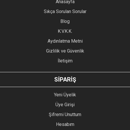
YORUM YAZ
Anasayfa
Ürün resmi kalitesiz, bozuk veya görüntülenemiyor.
Sıkça Sorulan Sorular
Ürün açıklamasında eksik bilgiler bulunuyor.
Blog
Ürün bilgilerinde hatalar bulunuyor.
Ürün fiyatı diğer sitelerden daha pahalı.
K.V.K.K.
Bu ürüne benzer farklı alternatifler olmalı.
Aydınlatma Metni
Gizlilik ve Güvenlik
İletişim
GÖNDER
SİPARİŞ
Yeni Üyelik
Üye Girişi
Şifremi Unuttum
Hesabım