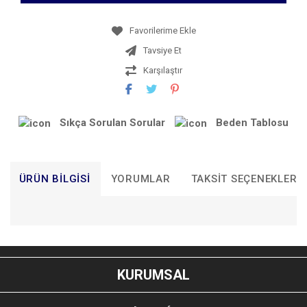
Tavsiye Et
Karşılaştır
Sıkça Sorulan Sorular
Beden Tablosu
ÜRÜN BILGISI
YORUMLAR
TAKSIT SEÇENEKLERI
Bu ürünün fiyat bilgisi, resim, ürün açıklamalarında ve diğer
konularda yetersiz gördüğünüz noktaları öneri formunu
Bu ürüne ilk yorumu siz yapın!
kullanarak tarafımıza iletebilirsiniz.
KURUMSAL
Görüş ve önerileriniz için teşekkür ederiz.