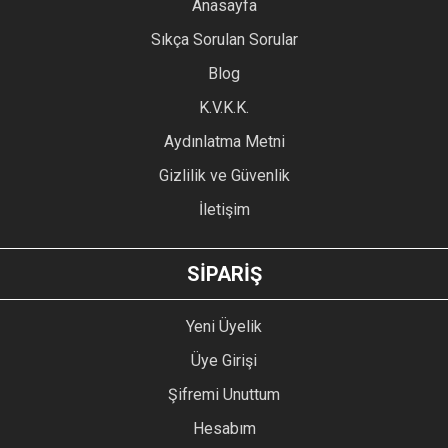
YORUM YAZ
Anasayfa
Ürün resmi kalitesiz, bozuk veya görüntülenemiyor.
Sıkça Sorulan Sorular
Ürün açıklamasında eksik bilgiler bulunuyor.
Blog
Ürün bilgilerinde hatalar bulunuyor.
Ürün fiyatı diğer sitelerden daha pahalı.
K.V.K.K.
Bu ürüne benzer farklı alternatifler olmalı.
Aydınlatma Metni
Gizlilik ve Güvenlik
İletişim
GÖNDER
SİPARİŞ
Yeni Üyelik
Üye Girişi
Şifremi Unuttum
Hesabım