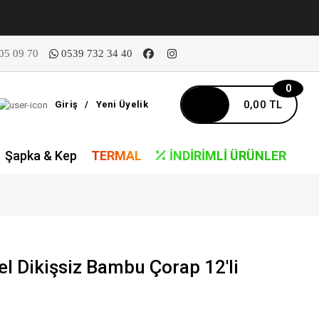
05 09 70
0539 732 34 40
0
0,00 TL
Giriş
/
Yeni Üyelik
Şapka & Kep
TERMAL
İNDIRIMLI ÜRÜNLER
el Dikişsiz Bambu Çorap 12'li