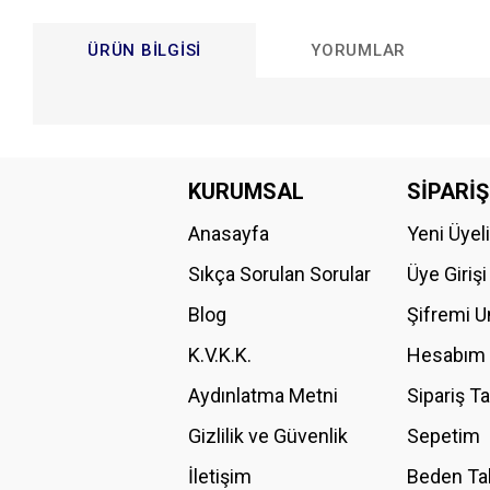
ÜRÜN BILGISI
YORUMLAR
Bu ürünün fiyat bilgisi, resim, ürün açıklamalarında ve diğer konular
Görüş ve önerileriniz için teşekkür ederiz.
KURUMSAL
SİPARİŞ
Anasayfa
Yeni Üyel
Ürün resmi kalitesiz, bozuk veya görüntülenemiyor.
Ürün açıklamasında eksik bilgiler bulunuyor.
Sıkça Sorulan Sorular
Üye Girişi
Ürün bilgilerinde hatalar bulunuyor.
Blog
Şifremi 
Ürün fiyatı diğer sitelerden daha pahalı.
K.V.K.K.
Hesabım
Bu ürüne benzer farklı alternatifler olmalı.
Aydınlatma Metni
Sipariş T
Gizlilik ve Güvenlik
Sepetim
İletişim
Beden Ta