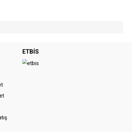
iniz.
ETBİS
et
et
atış