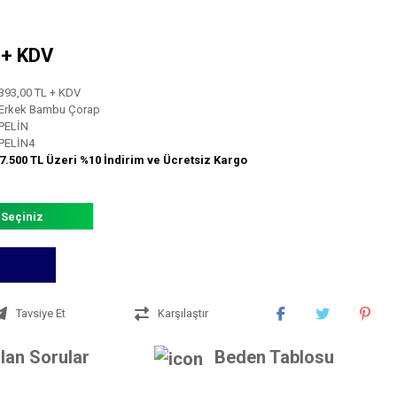
L + KDV
393,00 TL + KDV
Erkek Bambu Çorap
PELİN
PELİN4
7.500 TL Üzeri %10 İndirim ve Ücretsiz Kargo
 Seçiniz
Tavsiye Et
Karşılaştır
lan Sorular
Beden Tablosu