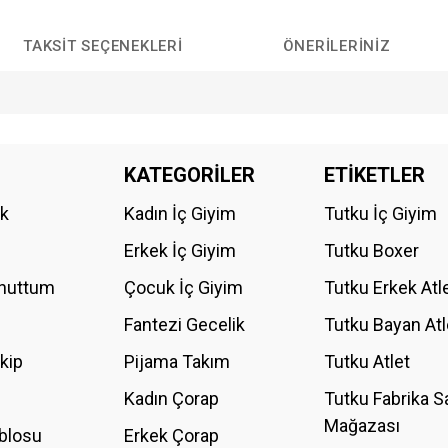
TAKSIT SEÇENEKLERI
ÖNERILERINIZ
da yetersiz gördüğünüz noktaları öneri formunu kullanarak tarafımıza iletebilirs
KATEGORİLER
ETİKETLER
Bu ürüne ilk yorumu siz yapın!
ik
Kadın İç Giyim
Tutku İç Giyim
YORUM YAZ
Erkek İç Giyim
Tutku Boxer
Unuttum
Çocuk İç Giyim
Tutku Erkek Atl
Fantezi Gecelik
Tutku Bayan Atl
akip
Pijama Takım
Tutku Atlet
Kadın Çorap
Tutku Fabrika S
Mağazası
blosu
Erkek Çorap