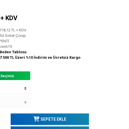
L + KDV
718,12 TL + KDV
Tül Soket Çorap
PENTİ
penti19
Beden Tablosu
7.500 TL Üzeri %10 İndirim ve Ücretsiz Kargo
 Seçiniz
SEPETE EKLE