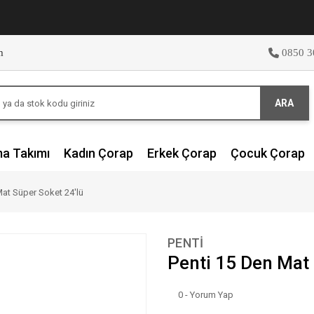
m
0850 3
ARA
ma Takımı
Kadın Çorap
Erkek Çorap
Çocuk Çorap
Mat Süper Soket 24'lü
PENTİ
Penti 15 Den Mat 
0 - Yorum Yap