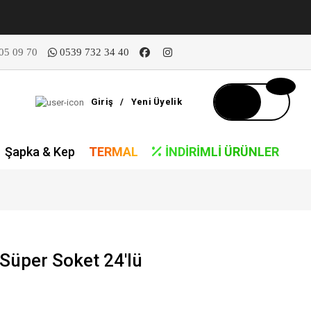
05 09 70
0539 732 34 40
Giriş
/
Yeni Üyelik
Şapka & Kep
TERMAL
İNDIRIMLI ÜRÜNLER
Süper Soket 24'lü