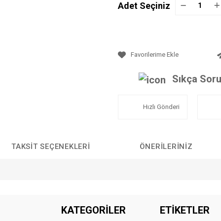
Adet Seçiniz
Sıkça Soru
Hızlı Gönderi
TAKSIT SEÇENEKLERI
ÖNERILERINIZ
da yetersiz gördüğünüz noktaları öneri formunu kullanarak tarafımıza iletebilirs
KATEGORİLER
ETİKETLER
Bu ürüne ilk yorumu siz yapın!