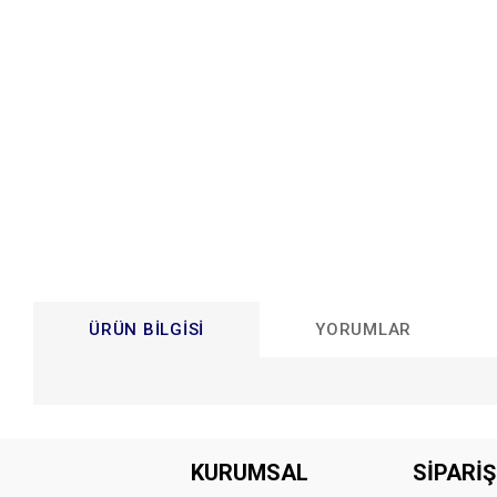
ÜRÜN BILGISI
YORUMLAR
Bu ürünün fiyat bilgisi, resim, ürün açıklamalarında ve diğer konular
Görüş ve önerileriniz için teşekkür ederiz.
KURUMSAL
SİPARİŞ