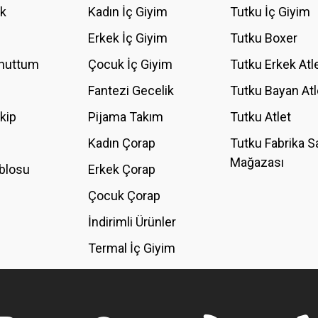
ik
Kadın İç Giyim
Tutku İç Giyim
YORUM YAZ
Erkek İç Giyim
Tutku Boxer
Unuttum
Çocuk İç Giyim
Tutku Erkek Atl
Fantezi Gecelik
Tutku Bayan Atl
akip
Pijama Takım
Tutku Atlet
Kadın Çorap
Tutku Fabrika S
Mağazası
blosu
Erkek Çorap
GÖNDER
Çocuk Çorap
İndirimli Ürünler
Termal İç Giyim