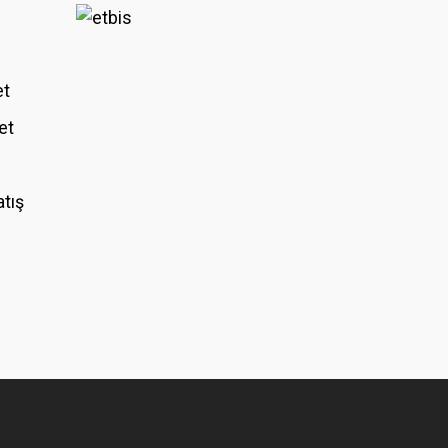
et
et
atış