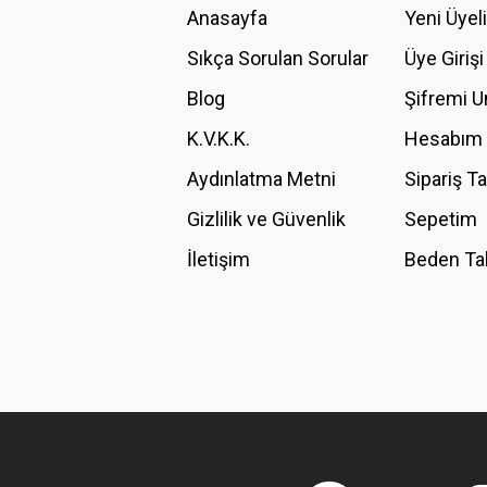
Anasayfa
Yeni Üyel
Ürün resmi kalitesiz, bozuk veya görüntülenemiyor.
Ürün açıklamasında eksik bilgiler bulunuyor.
Sıkça Sorulan Sorular
Üye Girişi
Ürün bilgilerinde hatalar bulunuyor.
Blog
Şifremi 
Ürün fiyatı diğer sitelerden daha pahalı.
K.V.K.K.
Hesabım
Bu ürüne benzer farklı alternatifler olmalı.
Aydınlatma Metni
Sipariş T
Gizlilik ve Güvenlik
Sepetim
İletişim
Beden Ta