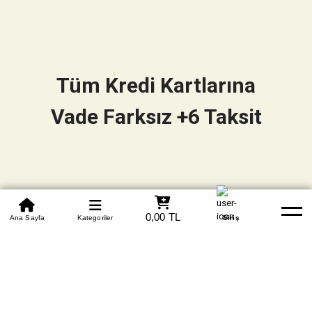
Tüm Kredi Kartlarına
Vade Farksız +6 Taksit
0850 305 09 70
0,00 TL
Beden Tablosu
Ana Sayfa
Kategoriler
Banka Hesapları
Whatsapp
Yardım
Giriş