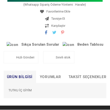
(Whatsapp Sipariş Ödeme Yöntemi : Havale)
Tavsiye Et
Karşılaştır
Sıkça Sorulan Sorular
Beden Tablosu
Hızlı Gönderi
Sınırlı stok
ÜRÜN BILGISI
YORUMLAR
TAKSIT SEÇENEKLERI
TUTKU İÇ GİYİM
Bu ürünün fiyat bilgisi, resim, ürün açıklamalarında ve diğer
konularda yetersiz gördüğünüz noktaları öneri formunu