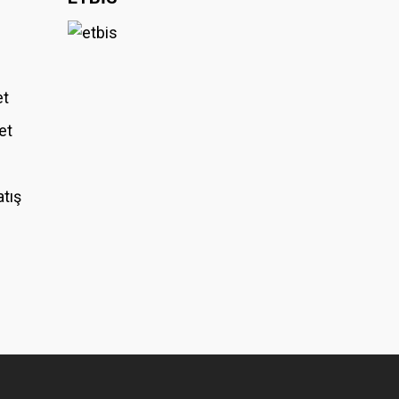
et
et
atış