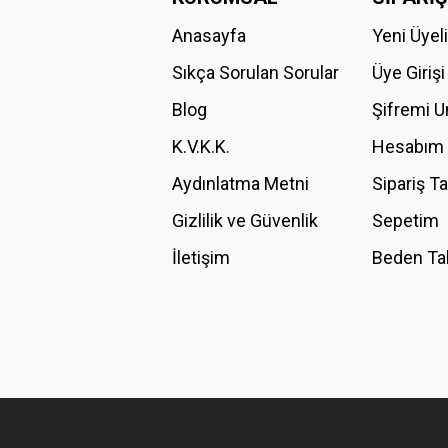
Anasayfa
Yeni Üyel
Ürün resmi kalitesiz, bozuk veya görüntülenemiyor.
Ürün açıklamasında eksik bilgiler bulunuyor.
Sıkça Sorulan Sorular
Üye Girişi
Ürün bilgilerinde hatalar bulunuyor.
Blog
Şifremi 
Ürün fiyatı diğer sitelerden daha pahalı.
K.V.K.K.
Hesabım
Bu ürüne benzer farklı alternatifler olmalı.
Aydınlatma Metni
Sipariş T
Gizlilik ve Güvenlik
Sepetim
İletişim
Beden Ta