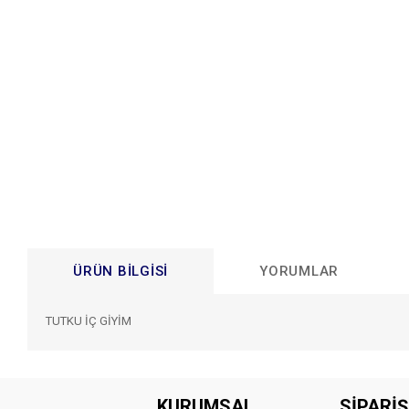
ÜRÜN BILGISI
YORUMLAR
TUTKU İÇ GİYİM
Bu ürünün fiyat bilgisi, resim, ürün açıklamalarında ve diğer konular
Görüş ve önerileriniz için teşekkür ederiz.
KURUMSAL
SİPARİŞ