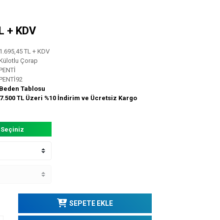
TL + KDV
1.695,45 TL + KDV
Külotlu Çorap
PENTİ
PENTİ92
Beden Tablosu
7.500 TL Üzeri %10 İndirim ve Ücretsiz Kargo
 Seçiniz
SEPETE EKLE