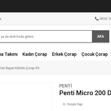
m
0850 3
ARA
ma Takımı
Kadın Çorap
Erkek Çorap
Çocuk Çorap
Den Bayan Külotlu Çorap 6'lı
PENTİ
Penti Micro 200 D
0 - Yorum Yap