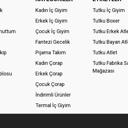
ik
Kadın İç Giyim
Tutku İç Giyim
YORUM YAZ
Erkek İç Giyim
Tutku Boxer
Unuttum
Çocuk İç Giyim
Tutku Erkek Atl
Fantezi Gecelik
Tutku Bayan Atl
akip
Pijama Takım
Tutku Atlet
Kadın Çorap
Tutku Fabrika S
Mağazası
blosu
Erkek Çorap
GÖNDER
Çocuk Çorap
İndirimli Ürünler
Termal İç Giyim