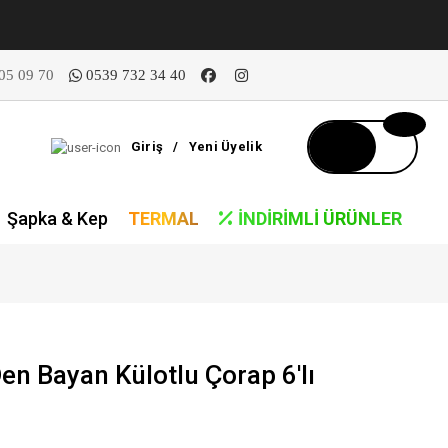
05 09 70
0539 732 34 40
Giriş
/
Yeni Üyelik
Şapka & Kep
TERMAL
İNDIRIMLI ÜRÜNLER
en Bayan Külotlu Çorap 6'lı