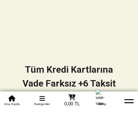
Tüm Kredi Kartlarına
Vade Farksız +6 Taksit
0850 305 09 70
0,00 TL
Beden Tablosu
Ana Sayfa
Kategoriler
Banka Hesapları
Whatsapp
Yardım
Giriş