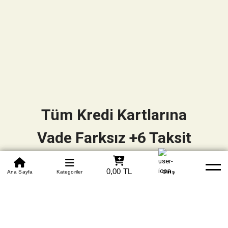
Tüm Kredi Kartlarına
Vade Farksız +6 Taksit
0850 305 09 70
0,00 TL
Beden Tablosu
Ana Sayfa
Kategoriler
Banka Hesapları
Whatsapp
Yardım
Giriş