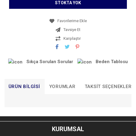
STOKTA YOK
Tavsiye Et
Karşılaştır
Sıkça Sorulan Sorular
Beden Tablosu
ÜRÜN BILGISI
YORUMLAR
TAKSIT SEÇENEKLERI
Bu ürünün fiyat bilgisi, resim, ürün açıklamalarında ve diğer
konularda yetersiz gördüğünüz noktaları öneri formunu
Bu ürüne ilk yorumu siz yapın!
kullanarak tarafımıza iletebilirsiniz.
KURUMSAL
Görüş ve önerileriniz için teşekkür ederiz.