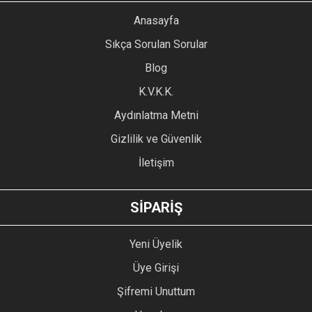
YORUM YAZ
Anasayfa
Ürün resmi kalitesiz, bozuk veya görüntülenemiyor.
Sıkça Sorulan Sorular
Ürün açıklamasında eksik bilgiler bulunuyor.
Blog
Ürün bilgilerinde hatalar bulunuyor.
Ürün fiyatı diğer sitelerden daha pahalı.
K.V.K.K.
Bu ürüne benzer farklı alternatifler olmalı.
Aydınlatma Metni
Gizlilik ve Güvenlik
İletişim
GÖNDER
SİPARİŞ
Yeni Üyelik
Üye Girişi
Şifremi Unuttum