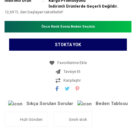
İndirimli Ürün
Kargo Promosyonu
İndirimli Ürünlerde Geçerli Değildir.
12,69 TL den başlayan taksitlerle!!
Önce Renk Sonra Beden Seçiniz
STOKTA YOK
Tavsiye Et
Karşılaştır
Sıkça Sorulan Sorular
Beden Tablosu
Hızlı Gönderi
Sınırlı stok