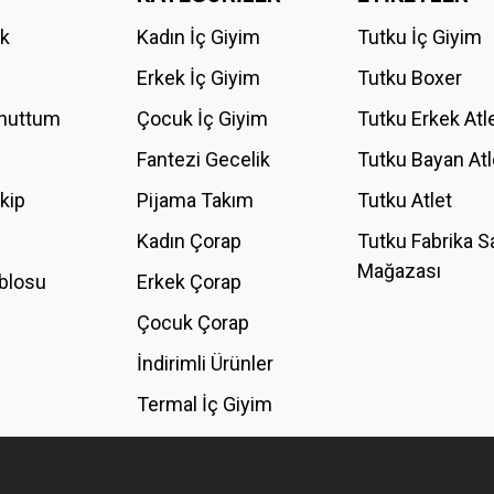
ik
Kadın İç Giyim
Tutku İç Giyim
YORUM YAZ
Erkek İç Giyim
Tutku Boxer
Unuttum
Çocuk İç Giyim
Tutku Erkek Atl
Fantezi Gecelik
Tutku Bayan Atl
akip
Pijama Takım
Tutku Atlet
Kadın Çorap
Tutku Fabrika S
Mağazası
blosu
Erkek Çorap
GÖNDER
Çocuk Çorap
İndirimli Ürünler
Termal İç Giyim