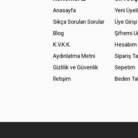
Anasayfa
Yeni Üyel
Ürün resmi kalitesiz, bozuk veya görüntülenemiyor.
Ürün açıklamasında eksik bilgiler bulunuyor.
Sıkça Sorulan Sorular
Üye Girişi
Ürün bilgilerinde hatalar bulunuyor.
Blog
Şifremi 
Ürün fiyatı diğer sitelerden daha pahalı.
K.V.K.K.
Hesabım
Bu ürüne benzer farklı alternatifler olmalı.
Aydınlatma Metni
Sipariş T
Gizlilik ve Güvenlik
Sepetim
İletişim
Beden Ta