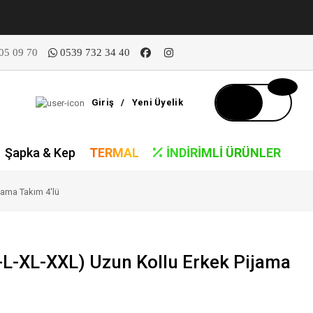
05 09 70
0539 732 34 40
Giriş
/
Yeni Üyelik
Şapka & Kep
TERMAL
İNDIRIMLI ÜRÜNLER
jama Takım 4'lü
-L-XL-XXL) Uzun Kollu Erkek Pijama