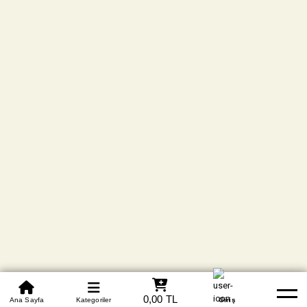
0850 305 09 70
0,00 TL
Beden Tablosu
Ana Sayfa
Kategoriler
Banka Hesapları
Whatsapp
Yardım
Giriş