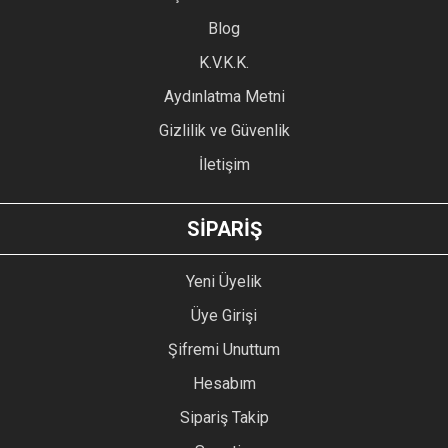
Ürün açıklamasında eksik bilgiler bulunuyor.
Blog
Ürün bilgilerinde hatalar bulunuyor.
Ürün fiyatı diğer sitelerden daha pahalı.
K.V.K.K.
Bu ürüne benzer farklı alternatifler olmalı.
Aydınlatma Metni
Gizlilik ve Güvenlik
İletişim
GÖNDER
SİPARİŞ
Yeni Üyelik
Üye Girişi
Şifremi Unuttum
Hesabım
Sipariş Takip