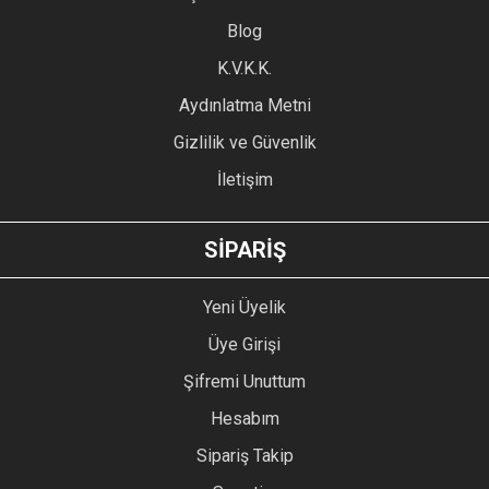
Ürün açıklamasında eksik bilgiler bulunuyor.
Blog
Ürün bilgilerinde hatalar bulunuyor.
Ürün fiyatı diğer sitelerden daha pahalı.
K.V.K.K.
Bu ürüne benzer farklı alternatifler olmalı.
Aydınlatma Metni
Gizlilik ve Güvenlik
İletişim
GÖNDER
SİPARİŞ
Yeni Üyelik
Üye Girişi
Şifremi Unuttum
Hesabım
Sipariş Takip