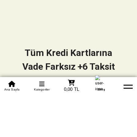
Tüm Kredi Kartlarına
Vade Farksız +6 Taksit
0850 305 09 70
0,00 TL
Beden Tablosu
Ana Sayfa
Kategoriler
Banka Hesapları
Whatsapp
Yardım
Giriş