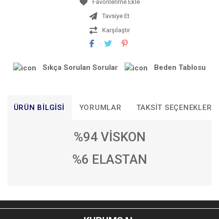
Tavsiye Et
Karşılaştır
Sıkça Sorulan Sorular
Beden Tablosu
ÜRÜN BILGISI
YORUMLAR
TAKSIT SEÇENEKLERI
%94 VİSKON
%6 ELASTAN
Bu ürünün fiyat bilgisi, resim, ürün açıklamalarında ve diğer
konularda yetersiz gördüğünüz noktaları öneri formunu
Bu ürüne ilk yorumu siz yapın!
kullanarak tarafımıza iletebilirsiniz.