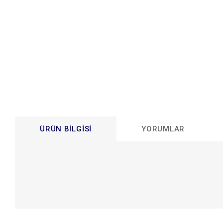
ÜRÜN BILGISI
YORUMLAR
Bu ürünün fiyat bilgisi, resim, ürün açıklamalarında ve diğer konular