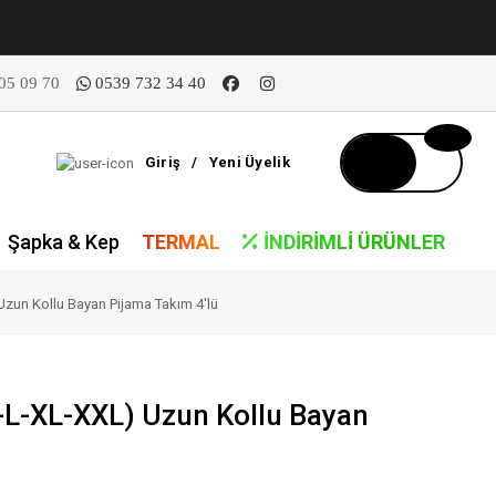
05 09 70
0539 732 34 40
Giriş
/
Yeni Üyelik
Şapka & Kep
TERMAL
İNDIRIMLI ÜRÜNLER
Uzun Kollu Bayan Pijama Takım 4'lü
-L-XL-XXL) Uzun Kollu Bayan