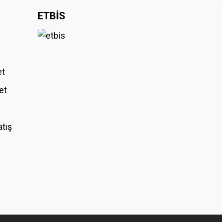
ETBİS
et
et
atış