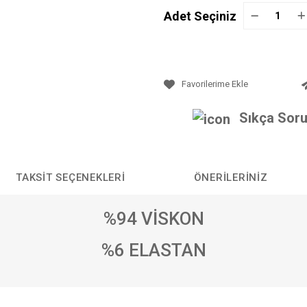
Adet Seçiniz
Sıkça Soru
TAKSIT SEÇENEKLERI
ÖNERILERINIZ
%94 VİSKON
%6 ELASTAN
da yetersiz gördüğünüz noktaları öneri formunu kullanarak tarafımıza iletebilirs