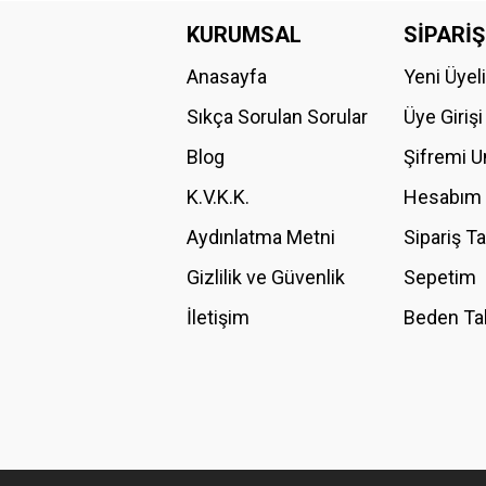
Görüş ve önerileriniz için teşekkür ederiz.
KURUMSAL
SİPARİŞ
Anasayfa
Yeni Üyel
Ürün resmi kalitesiz, bozuk veya görüntülenemiyor.
Ürün açıklamasında eksik bilgiler bulunuyor.
Sıkça Sorulan Sorular
Üye Girişi
Ürün bilgilerinde hatalar bulunuyor.
Blog
Şifremi 
Ürün fiyatı diğer sitelerden daha pahalı.
K.V.K.K.
Hesabım
Bu ürüne benzer farklı alternatifler olmalı.
Aydınlatma Metni
Sipariş T
Gizlilik ve Güvenlik
Sepetim
İletişim
Beden Ta