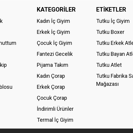
KATEGORİLER
ETİKETLER
Bu ürüne ilk yorumu siz yapın!
ik
Kadın İç Giyim
Tutku İç Giyim
YORUM YAZ
Erkek İç Giyim
Tutku Boxer
Unuttum
Çocuk İç Giyim
Tutku Erkek Atl
Fantezi Gecelik
Tutku Bayan Atl
akip
Pijama Takım
Tutku Atlet
Kadın Çorap
Tutku Fabrika S
Mağazası
blosu
Erkek Çorap
GÖNDER
Çocuk Çorap
İndirimli Ürünler
Termal İç Giyim