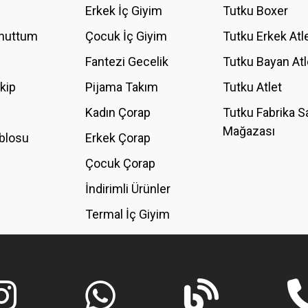
Erkek İç Giyim
Tutku Boxer
Unuttum
Çocuk İç Giyim
Tutku Erkek Atl
Fantezi Gecelik
Tutku Bayan Atl
akip
Pijama Takım
Tutku Atlet
Kadın Çorap
Tutku Fabrika S
Mağazası
blosu
Erkek Çorap
GÖNDER
Çocuk Çorap
İndirimli Ürünler
Termal İç Giyim