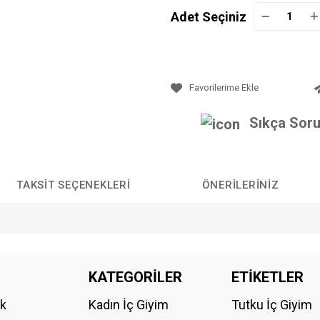
Adet Seçiniz
Sıkça Soru
TAKSIT SEÇENEKLERI
ÖNERILERINIZ
da yetersiz gördüğünüz noktaları öneri formunu kullanarak tarafımıza iletebilirs
KATEGORİLER
ETİKETLER
Bu ürüne ilk yorumu siz yapın!
ik
Kadın İç Giyim
Tutku İç Giyim
YORUM YAZ