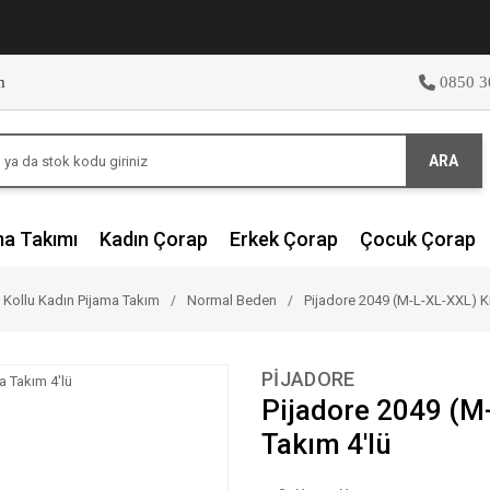
m
0850 3
ARA
ma Takımı
Kadın Çorap
Erkek Çorap
Çocuk Çorap
 Kollu Kadın Pijama Takım
Normal Beden
Pijadore 2049 (M-L-XL-XXL) Kı
PİJADORE
Pijadore 2049 (M
Takım 4'lü