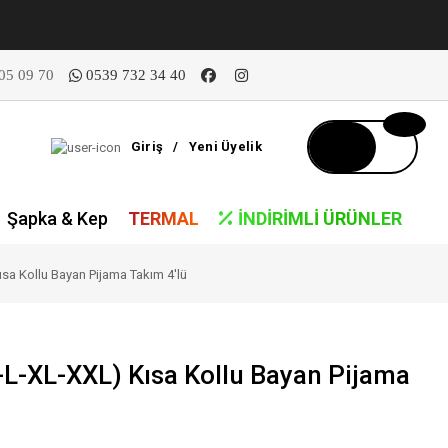
05 09 70
0539 732 34 40
Giriş
/
Yeni Üyelik
Şapka & Kep
TERMAL
İNDIRIMLI ÜRÜNLER
sa Kollu Bayan Pijama Takım 4'lü
-L-XL-XXL) Kısa Kollu Bayan Pijama