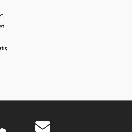
et
et
atış