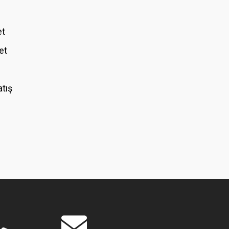
et
et
atış