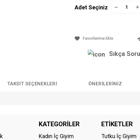
Adet Seçiniz
Sıkça Soru
TAKSIT SEÇENEKLERI
ÖNERILERINIZ
da yetersiz gördüğünüz noktaları öneri formunu kullanarak tarafımıza iletebilirs
KATEGORİLER
ETİKETLER
Bu ürüne ilk yorumu siz yapın!
ik
Kadın İç Giyim
Tutku İç Giyim