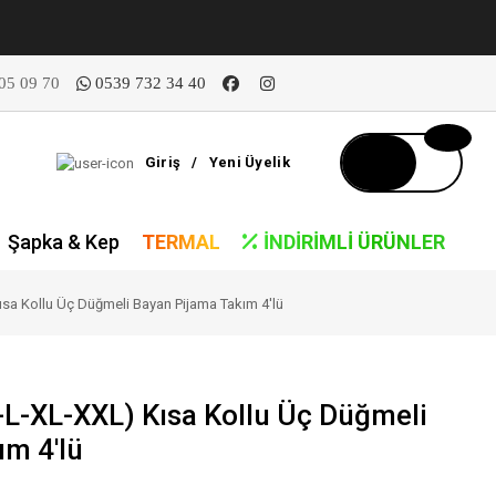
05 09 70
0539 732 34 40
Giriş
/
Yeni Üyelik
Şapka & Kep
TERMAL
İNDIRIMLI ÜRÜNLER
ısa Kollu Üç Düğmeli Bayan Pijama Takım 4'lü
-L-XL-XXL) Kısa Kollu Üç Düğmeli
ım 4'lü