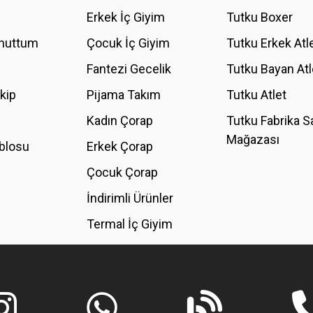
YORUM YAZ
Erkek İç Giyim
Tutku Boxer
Unuttum
Çocuk İç Giyim
Tutku Erkek Atl
Fantezi Gecelik
Tutku Bayan Atl
akip
Pijama Takım
Tutku Atlet
Kadın Çorap
Tutku Fabrika S
Mağazası
blosu
Erkek Çorap
GÖNDER
Çocuk Çorap
İndirimli Ürünler
Termal İç Giyim