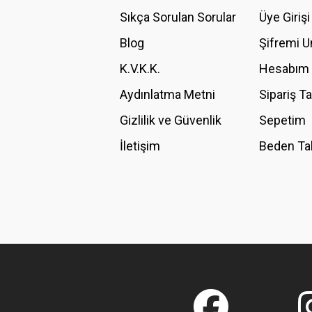
Ürün açıklamasında eksik bilgiler bulunuyor.
Sıkça Sorulan Sorular
Üye Girişi
Ürün bilgilerinde hatalar bulunuyor.
Blog
Şifremi 
Ürün fiyatı diğer sitelerden daha pahalı.
K.V.K.K.
Hesabım
Bu ürüne benzer farklı alternatifler olmalı.
Aydınlatma Metni
Sipariş T
Gizlilik ve Güvenlik
Sepetim
İletişim
Beden Ta