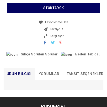
STOKTA YOK
Tavsiye Et
Karşılaştır
Sıkça Sorulan Sorular
Beden Tablosu
ÜRÜN BILGISI
YORUMLAR
TAKSIT SEÇENEKLERI
Bu ürünün fiyat bilgisi, resim, ürün açıklamalarında ve diğer
konularda yetersiz gördüğünüz noktaları öneri formunu
Bu ürüne ilk yorumu siz yapın!
kullanarak tarafımıza iletebilirsiniz.