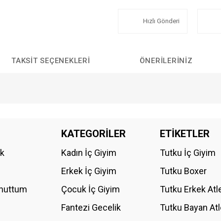
Hızlı Gönderi
TAKSIT SEÇENEKLERI
ÖNERILERINIZ
da yetersiz gördüğünüz noktaları öneri formunu kullanarak tarafımıza iletebilirs
KATEGORİLER
ETİKETLER
Bu ürüne ilk yorumu siz yapın!
ik
Kadın İç Giyim
Tutku İç Giyim
YORUM YAZ
Erkek İç Giyim
Tutku Boxer
Unuttum
Çocuk İç Giyim
Tutku Erkek Atl
Fantezi Gecelik
Tutku Bayan Atl