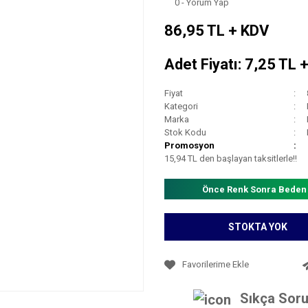
0 - Yorum Yap
86,95 TL + KDV
Adet Fiyatı: 7,25 TL 
Fiyat
Kategori
Marka
Stok Kodu
Promosyon
15,94 TL den başlayan taksitlerle!!
Önce Renk Sonra Beden
STOKTA YOK
Sıkça Soru