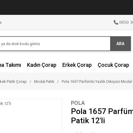
m
0850 3
ARA
ma Takımı
Kadın Çorap
Erkek Çorap
Çocuk Çorap
kek Patik Çorap
Modal Patik
Pola 1657 Parfümlü Yazlık Dikişsiz Modal E
POLA
Pola 1657 Parfüml
Patik 12'li