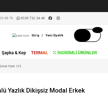
05 09 70
0539 732 34 40
Giriş
/
Yeni Üyelik
Şapka & Kep
TERMAL
İNDIRIMLI ÜRÜNLER
rkek Patik 12'li
ü Yazlık Dikişsiz Modal Erkek