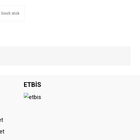
Sınırlı stok
iniz.
ETBİS
et
et