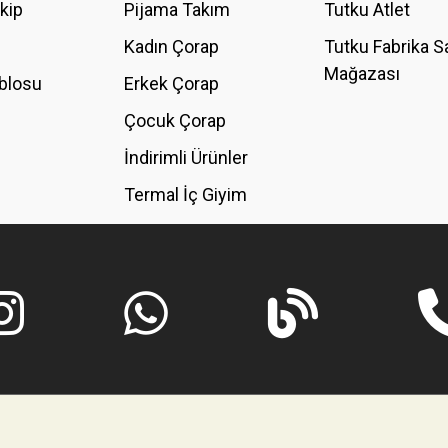
akip
Pijama Takım
Tutku Atlet
Kadın Çorap
Tutku Fabrika S
Mağazası
blosu
Erkek Çorap
GÖNDER
Çocuk Çorap
İndirimli Ürünler
Termal İç Giyim