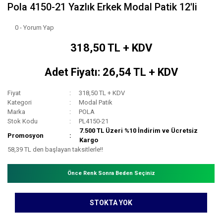
Pola 4150-21 Yazlık Erkek Modal Patik 12'li
0 - Yorum Yap
318,50 TL + KDV
Adet Fiyatı: 26,54 TL + KDV
Fiyat
318,50 TL + KDV
Kategori
Modal Patik
Marka
POLA
Stok Kodu
PL4150-21
7.500 TL Üzeri %10 İndirim ve Ücretsiz
Promosyon
Kargo
58,39 TL den başlayan taksitlerle!!
Önce Renk Sonra Beden Seçiniz
STOKTA YOK