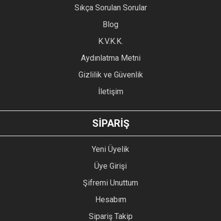
Sıkça Sorulan Sorular
Ürün açıklamasında eksik bilgiler bulunuyor.
Blog
Ürün bilgilerinde hatalar bulunuyor.
Ürün fiyatı diğer sitelerden daha pahalı.
K.V.K.K.
Bu ürüne benzer farklı alternatifler olmalı.
Aydınlatma Metni
Gizlilik ve Güvenlik
İletişim
GÖNDER
SİPARİŞ
Yeni Üyelik
Üye Girişi
Şifremi Unuttum
Hesabım
Sipariş Takip