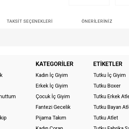
TAKSIT SEÇENEKLERI
ÖNERILERINIZ
da yetersiz gördüğünüz noktaları öneri formunu kullanarak tarafımıza iletebilirs
KATEGORİLER
ETİKETLER
Bu ürüne ilk yorumu siz yapın!
ik
Kadın İç Giyim
Tutku İç Giyim
YORUM YAZ
Erkek İç Giyim
Tutku Boxer
Unuttum
Çocuk İç Giyim
Tutku Erkek Atl
Fantezi Gecelik
Tutku Bayan Atl
akip
Pijama Takım
Tutku Atlet
Kadın Çorap
Tutku Fabrika S