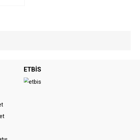
iniz.
ETBİS
et
et
atış