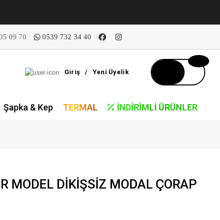
05 09 70
0539 732 34 40
Giriş
/
Yeni Üyelik
Şapka & Kep
TERMAL
İNDIRIMLI ÜRÜNLER
İR MODEL DİKİŞSİZ MODAL ÇORAP