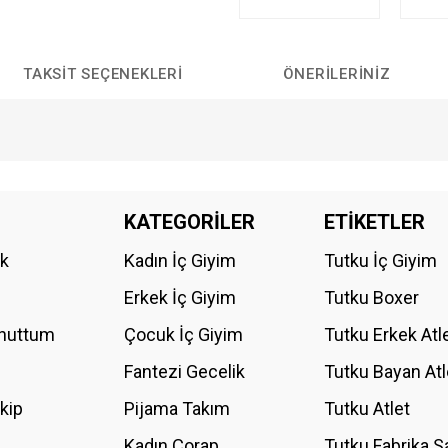
TAKSIT SEÇENEKLERI
ÖNERILERINIZ
da yetersiz gördüğünüz noktaları öneri formunu kullanarak tarafımıza iletebilirs
KATEGORİLER
ETİKETLER
Bu ürüne ilk yorumu siz yapın!
ik
Kadın İç Giyim
Tutku İç Giyim
YORUM YAZ
Erkek İç Giyim
Tutku Boxer
Unuttum
Çocuk İç Giyim
Tutku Erkek Atl
Fantezi Gecelik
Tutku Bayan Atl
akip
Pijama Takım
Tutku Atlet
Kadın Çorap
Tutku Fabrika S