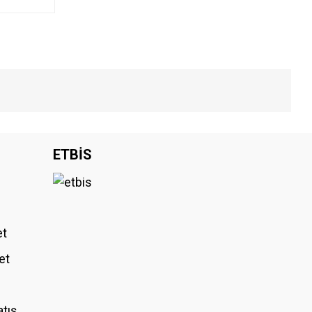
iniz.
ETBİS
et
et
atış