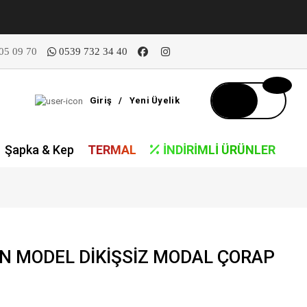
05 09 70
0539 732 34 40
Giriş
/
Yeni Üyelik
Şapka & Kep
TERMAL
İNDIRIMLI ÜRÜNLER
N MODEL DİKİŞSİZ MODAL ÇORAP