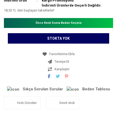
İndirimli Ürün
Kargo Promosyonu
İndirimli Ürünlerde Geçerli Değildir.
18,53 TL den başlayan taksitlerle!!
Önce Renk Sonra Beden Seçiniz
STOKTA YOK
Tavsiye Et
Karşılaştır
Sıkça Sorulan Sorular
Beden Tablosu
Hızlı Gönderi
Sınırlı stok