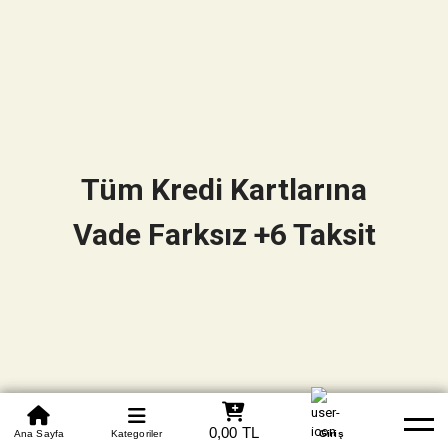
Tüm Kredi Kartlarına
Vade Farksız +6 Taksit
0850 305 09 70
0,00 TL
Beden Tablosu
Ana Sayfa
Kategoriler
Banka Hesapları
Whatsapp
Yardım
Giriş