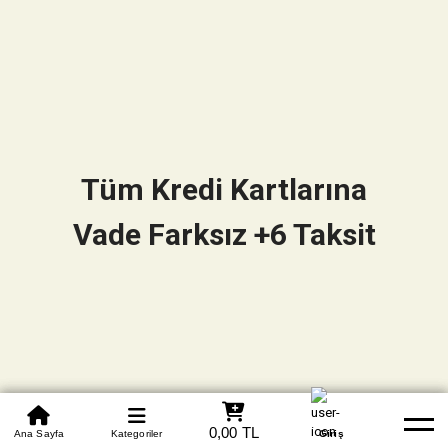
Tüm Kredi Kartlarına
Vade Farksız +6 Taksit
0850 305 09 70
0,00 TL
Beden Tablosu
Ana Sayfa
Kategoriler
Banka Hesapları
Whatsapp
Yardım
Giriş