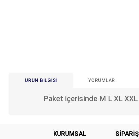
ÜRÜN BILGISI
YORUMLAR
Paket içerisinde M L XL XXL
Bu ürünün fiyat bilgisi, resim, ürün açıklamalarında ve diğer konular
Görüş ve önerileriniz için teşekkür ederiz.
KURUMSAL
SİPARİŞ