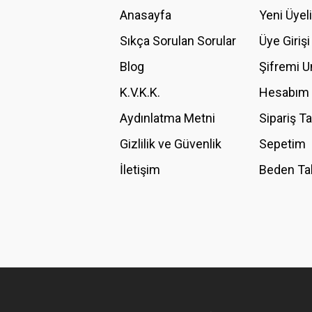
Anasayfa
Yeni Üyel
Ürün resmi kalitesiz, bozuk veya görüntülenemiyor.
Ürün açıklamasında eksik bilgiler bulunuyor.
Sıkça Sorulan Sorular
Üye Girişi
Ürün bilgilerinde hatalar bulunuyor.
Blog
Şifremi 
Ürün fiyatı diğer sitelerden daha pahalı.
K.V.K.K.
Hesabım
Bu ürüne benzer farklı alternatifler olmalı.
Aydınlatma Metni
Sipariş T
Gizlilik ve Güvenlik
Sepetim
İletişim
Beden Ta