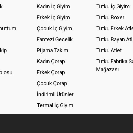
ik
Kadın İç Giyim
Tutku İç Giyim
YORUM YAZ
Erkek İç Giyim
Tutku Boxer
Unuttum
Çocuk İç Giyim
Tutku Erkek Atl
Fantezi Gecelik
Tutku Bayan Atl
akip
Pijama Takım
Tutku Atlet
Kadın Çorap
Tutku Fabrika S
Mağazası
blosu
Erkek Çorap
GÖNDER
Çocuk Çorap
İndirimli Ürünler
Termal İç Giyim