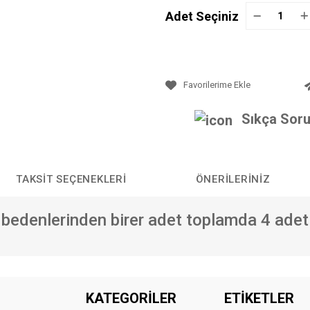
Adet Seçiniz
Sıkça Soru
TAKSIT SEÇENEKLERI
ÖNERILERINIZ
 bedenlerinden birer adet toplamda 4 adet
da yetersiz gördüğünüz noktaları öneri formunu kullanarak tarafımıza iletebilirs
KATEGORİLER
ETİKETLER
Bu ürüne ilk yorumu siz yapın!