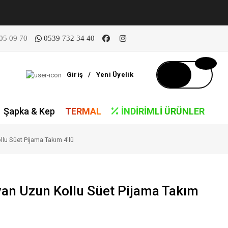
05 09 70
0539 732 34 40
Giriş
/
Yeni Üyelik
Şapka & Kep
TERMAL
İNDIRIMLI ÜRÜNLER
lu Süet Pijama Takım 4'lü
an Uzun Kollu Süet Pijama Takım