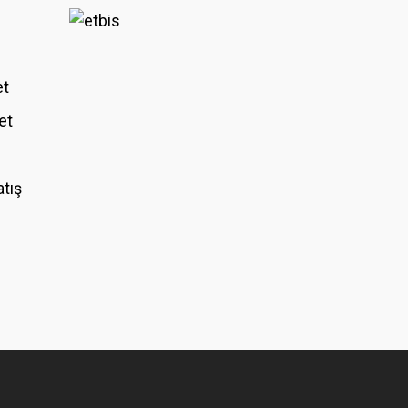
et
et
atış