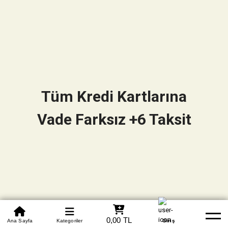
Tüm Kredi Kartlarına
Vade Farksız +6 Taksit
0850 305 09 70
0,00 TL
Beden Tablosu
Ana Sayfa
Kategoriler
Banka Hesapları
Whatsapp
Yardım
Giriş