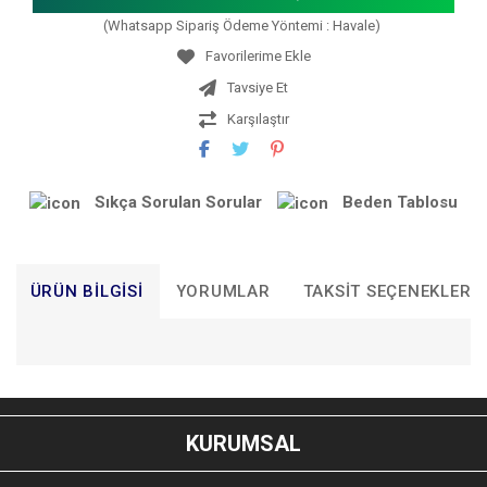
(Whatsapp Sipariş Ödeme Yöntemi : Havale)
Tavsiye Et
Karşılaştır
Sıkça Sorulan Sorular
Beden Tablosu
ÜRÜN BILGISI
YORUMLAR
TAKSIT SEÇENEKLERI
Bu ürünün fiyat bilgisi, resim, ürün açıklamalarında ve diğer
konularda yetersiz gördüğünüz noktaları öneri formunu
Bu ürüne ilk yorumu siz yapın!
kullanarak tarafımıza iletebilirsiniz.
KURUMSAL
Görüş ve önerileriniz için teşekkür ederiz.