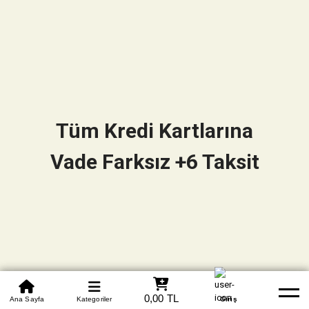
Tüm Kredi Kartlarına
Vade Farksız +6 Taksit
0850 305 09 70
0,00 TL
Beden Tablosu
Ana Sayfa
Kategoriler
Banka Hesapları
Whatsapp
Yardım
Giriş