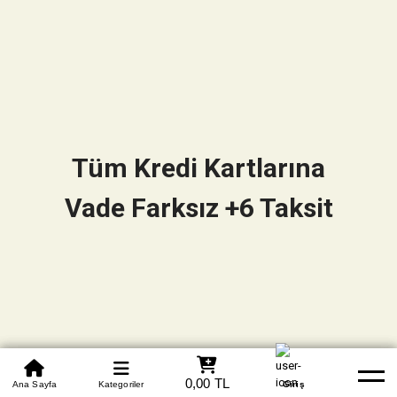
Tüm Kredi Kartlarına
Vade Farksız +6 Taksit
0850 305 09 70
0,00 TL
Beden Tablosu
Ana Sayfa
Kategoriler
Banka Hesapları
Whatsapp
Yardım
Giriş