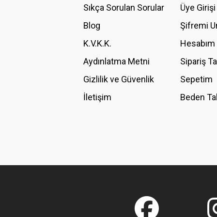
Ürün açıklamasında eksik bilgiler bulunuyor.
Sıkça Sorulan Sorular
Üye Girişi
Ürün bilgilerinde hatalar bulunuyor.
Blog
Şifremi 
Ürün fiyatı diğer sitelerden daha pahalı.
K.V.K.K.
Hesabım
Bu ürüne benzer farklı alternatifler olmalı.
Aydınlatma Metni
Sipariş T
Gizlilik ve Güvenlik
Sepetim
İletişim
Beden Ta