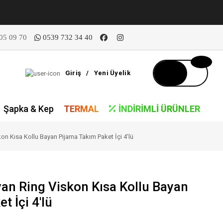
05 09 70
0539 732 34 40
Giriş
/
Yeni Üyelik
Şapka & Kep
TERMAL
İNDIRIMLI ÜRÜNLER
n Kısa Kollu Bayan Pijama Takım Paket İçi 4'lü
an Ring Viskon Kısa Kollu Bayan
t İçi 4'lü