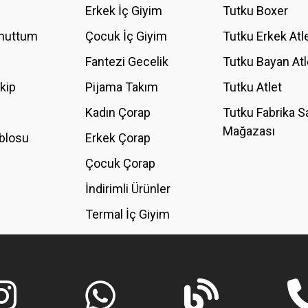
Erkek İç Giyim
Tutku Boxer
Unuttum
Çocuk İç Giyim
Tutku Erkek Atl
Fantezi Gecelik
Tutku Bayan Atl
akip
Pijama Takım
Tutku Atlet
Kadın Çorap
Tutku Fabrika S
Mağazası
blosu
Erkek Çorap
GÖNDER
Çocuk Çorap
İndirimli Ürünler
Termal İç Giyim