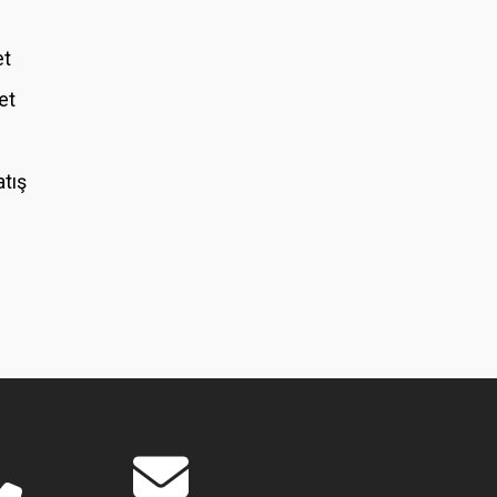
et
et
atış