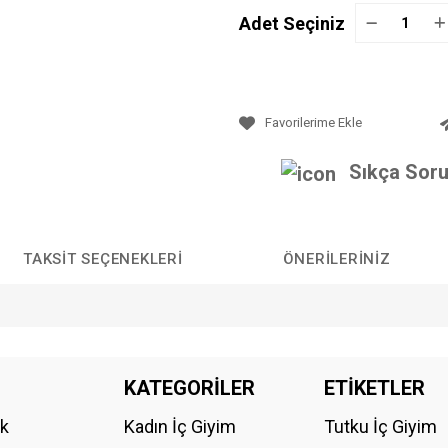
Adet Seçiniz
Sıkça Soru
TAKSIT SEÇENEKLERI
ÖNERILERINIZ
da yetersiz gördüğünüz noktaları öneri formunu kullanarak tarafımıza iletebilirs
KATEGORİLER
ETİKETLER
Bu ürüne ilk yorumu siz yapın!
ik
Kadın İç Giyim
Tutku İç Giyim
YORUM YAZ