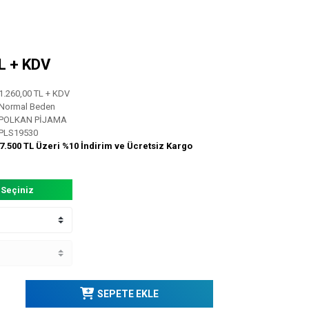
TL + KDV
1.260,00 TL + KDV
Normal Beden
POLKAN PİJAMA
PLS19530
7.500 TL Üzeri %10 İndirim ve Ücretsiz Kargo
 Seçiniz
SEPETE EKLE