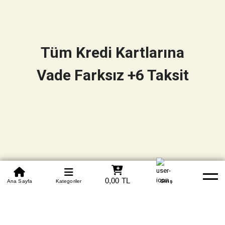
Tüm Kredi Kartlarına
Vade Farksız +6 Taksit
0850 305 09 70
0,00 TL
Beden Tablosu
Ana Sayfa
Kategoriler
Banka Hesapları
Whatsapp
Yardım
Giriş