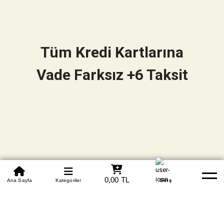
Tüm Kredi Kartlarına
Vade Farksız +6 Taksit
0850 305 09 70
0,00 TL
Beden Tablosu
Ana Sayfa
Kategoriler
Banka Hesapları
Whatsapp
Yardım
Giriş