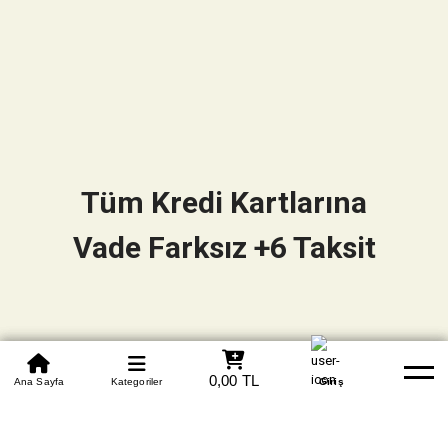
Tüm Kredi Kartlarına
Vade Farksız +6 Taksit
0850 305 09 70
0,00 TL
Beden Tablosu
Ana Sayfa
Kategoriler
Banka Hesapları
Whatsapp
Yardım
Giriş