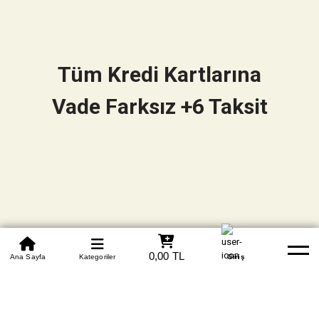
Tüm Kredi Kartlarına
Vade Farksız +6 Taksit
0850 305 09 70
0,00 TL
Beden Tablosu
Ana Sayfa
Kategoriler
Banka Hesapları
Whatsapp
Yardım
Giriş