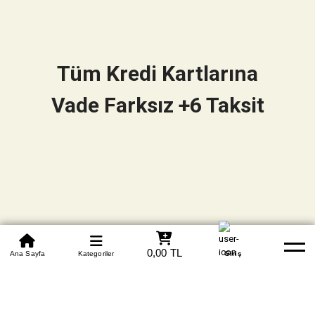
Tüm Kredi Kartlarına
Vade Farksız +6 Taksit
0850 305 09 70
0,00 TL
Beden Tablosu
Ana Sayfa
Kategoriler
Banka Hesapları
Whatsapp
Yardım
Giriş