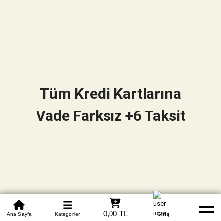
Tüm Kredi Kartlarına
Vade Farksız +6 Taksit
0850 305 09 70
0,00 TL
Beden Tablosu
Ana Sayfa
Kategoriler
Banka Hesapları
Whatsapp
Yardım
Giriş