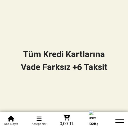
Tüm Kredi Kartlarına
Vade Farksız +6 Taksit
0850 305 09 70
0,00 TL
Beden Tablosu
Ana Sayfa
Kategoriler
Banka Hesapları
Whatsapp
Yardım
Giriş