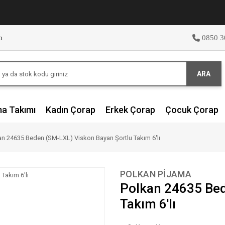
m
0850 3
ARA
ma Takımı
Kadın Çorap
Erkek Çorap
Çocuk Çorap
an 24635 Beden (SM-LXL) Viskon Bayan Şortlu Takım 6'lı
POLKAN PİJAMA
Polkan 24635 Bed
Takım 6'lı