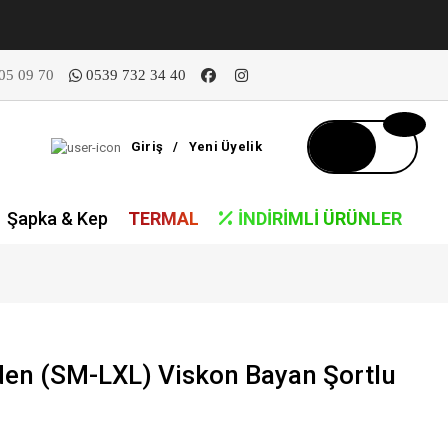
05 09 70
0539 732 34 40
Giriş
/
Yeni Üyelik
Şapka & Kep
TERMAL
İNDIRIMLI ÜRÜNLER
en (SM-LXL) Viskon Bayan Şortlu