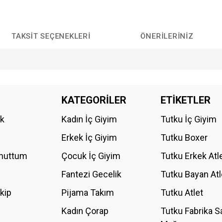
TAKSIT SEÇENEKLERI
ÖNERILERINIZ
da yetersiz gördüğünüz noktaları öneri formunu kullanarak tarafımıza iletebilirs
KATEGORİLER
ETİKETLER
Bu ürüne ilk yorumu siz yapın!
ik
Kadın İç Giyim
Tutku İç Giyim
YORUM YAZ
Erkek İç Giyim
Tutku Boxer
Unuttum
Çocuk İç Giyim
Tutku Erkek Atl
Fantezi Gecelik
Tutku Bayan Atl
akip
Pijama Takım
Tutku Atlet
Kadın Çorap
Tutku Fabrika S