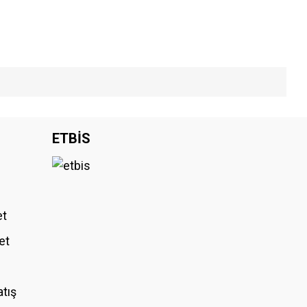
iniz.
ETBİS
et
et
atış